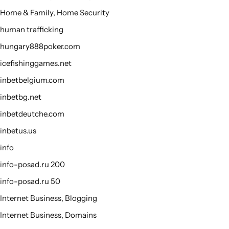
Home & Family, Home Security
human trafficking
hungary888poker.com
icefishinggames.net
inbetbelgium.com
inbetbg.net
inbetdeutche.com
inbetus.us
info
info-posad.ru 200
info-posad.ru 50
Internet Business, Blogging
Internet Business, Domains