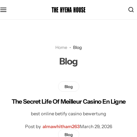
Se
Home
Blog
Blog
Blog
The Secret Life Of Meilleur Casino En Ligne
best online betify casino bewertung
Post by
almawhitham263
March 29, 2026
Blog