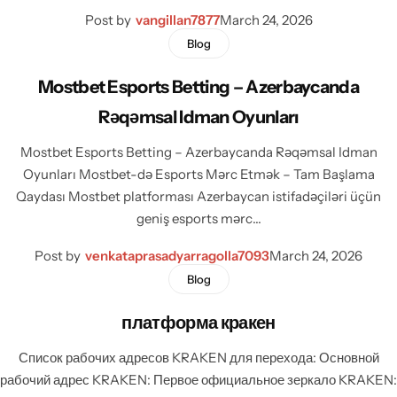
Post by
vangillan7877
March 24, 2026
Blog
Mostbet Esports Betting – Azerbaycanda
Rəqəmsal Idman Oyunları
Mostbet Esports Betting – Azerbaycanda Rəqəmsal Idman
Oyunları Mostbet-də Esports Mərc Etmək – Tam Başlama
Qaydası Mostbet platforması Azerbaycan istifadəçiləri üçün
geniş esports mərc…
Post by
venkataprasadyarragolla7093
March 24, 2026
Blog
платформа кракен
Список рабочих адресов KRAKEN для перехода: Основной
рабочий адрес KRAKEN: Первое официальное зеркало KRAKEN: