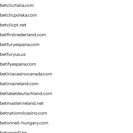
betclicitalia.com
betclicpolska.com
betclicpt.net
betfirstnederland.com
betfuryespana.com
betfuryus.us
betifyespana.com
betiniacasinocanada.com
betiniaireland.com
betlabeldeutschland.com
betmasterireland.net
betnationnlcasino.com
betonred-hungary.com
betonred1.be