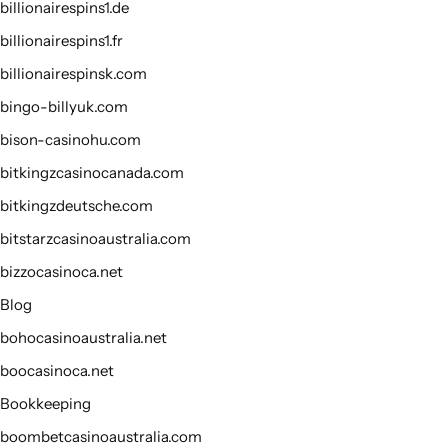
billionairespins1.de
billionairespins1.fr
billionairespinsk.com
bingo-billyuk.com
bison-casinohu.com
bitkingzcasinocanada.com
bitkingzdeutsche.com
bitstarzcasinoaustralia.com
bizzocasinoca.net
Blog
bohocasinoaustralia.net
boocasinoca.net
Bookkeeping
boombetcasinoaustralia.com