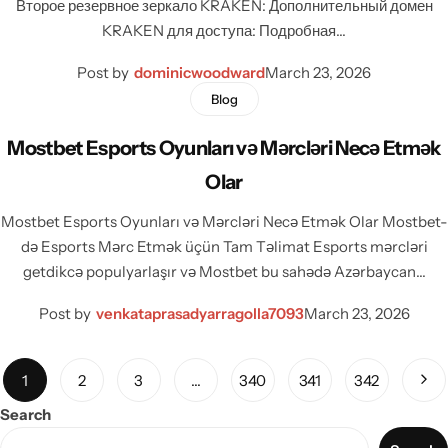
Второе резервное зеркало KRAKEN: Дополнительный домен
KRAKEN для доступа: Подробная…
Post by
dominicwoodward
March 23, 2026
Blog
Mostbet Esports Oyunları və Mərcləri Necə Etmək
Olar
Mostbet Esports Oyunları və Mərcləri Necə Etmək Olar Mostbet-
də Esports Mərc Etmək üçün Tam Təlimat Esports mərcləri
getdikcə populyarlaşır və Mostbet bu sahədə Azərbaycan…
Post by
venkataprasadyarragolla7093
March 23, 2026
Posts
1
2
3
…
340
341
342
pagination
Search