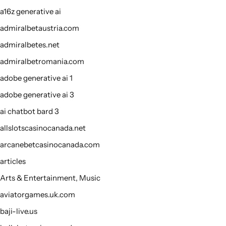
a16z generative ai
admiralbetaustria.com
admiralbetes.net
admiralbetromania.com
adobe generative ai 1
adobe generative ai 3
ai chatbot bard 3
allslotscasinocanada.net
arcanebetcasinocanada.com
articles
Arts & Entertainment, Music
aviatorgames.uk.com
baji-live.us