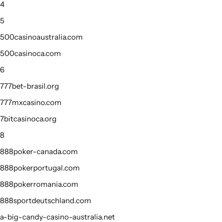
4
5
500casinoaustralia.com
500casinoca.com
6
777bet-brasil.org
777mxcasino.com
7bitcasinoca.org
8
888poker-canada.com
888pokerportugal.com
888pokerromania.com
888sportdeutschland.com
a-big-candy-casino-australia.net