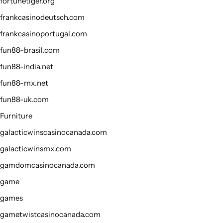
fortunetiger.org
frankcasinodeutsch.com
frankcasinoportugal.com
fun88-brasil.com
fun88-india.net
fun88-mx.net
fun88-uk.com
Furniture
galacticwinscasinocanada.com
galacticwinsmx.com
gamdomcasinocanada.com
game
games
gametwistcasinocanada.com