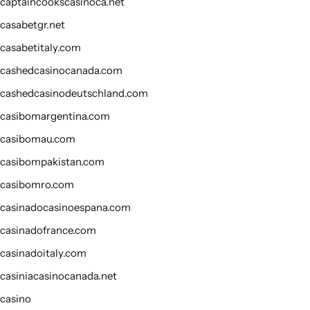
captaincookscasinoca.net
casabetgr.net
casabetitaly.com
cashedcasinocanada.com
cashedcasinodeutschland.com
casibomargentina.com
casibomau.com
casibompakistan.com
casibomro.com
casinadocasinoespana.com
casinadofrance.com
casinadoitaly.com
casiniacasinocanada.net
casino