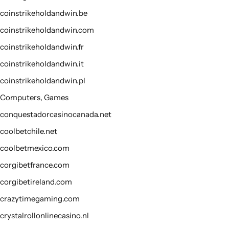
coinstrikeholdandwin.be
coinstrikeholdandwin.com
coinstrikeholdandwin.fr
coinstrikeholdandwin.it
coinstrikeholdandwin.pl
Computers, Games
conquestadorcasinocanada.net
coolbetchile.net
coolbetmexico.com
corgibetfrance.com
corgibetireland.com
crazytimegaming.com
crystalrollonlinecasino.nl