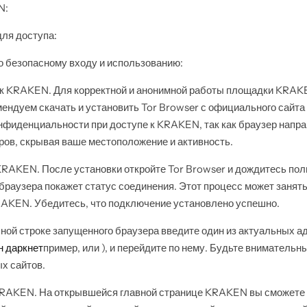
N:
ля доступа:
 безопасному входу и использованию:
а к KRAKEN. Для корректной и анонимной работы площадки KRAK
ндуем скачать и установить Tor Browser с официального сайта 
нфиденциальности при доступе к KRAKEN, так как браузер напр
ров, скрывая ваше местоположение и активность.
KRAKEN. После установки откройте Tor Browser и дождитесь пол
а браузера покажет статус соединения. Этот процесс может занят
RAKEN. Убедитесь, что подключение установлено успешно.
ной строке запущенного браузера введите один из актуальных 
н даркнет
пример, или ), и перейдите по нему. Будьте внимательн
х сайтов.
 KRAKEN. На открывшейся главной странице KRAKEN вы сможете