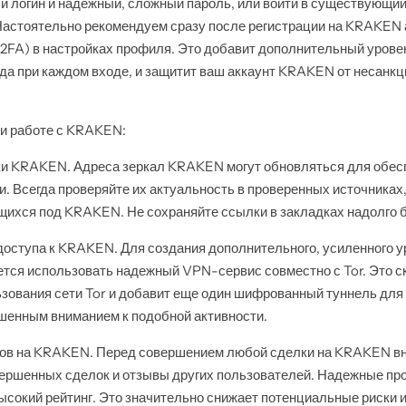
ый логин и надежный, сложный пароль, или войти в существующи
Настоятельно рекомендуем сразу после регистрации на KRAKEN 
FA) в настройках профиля. Это добавит дополнительный урове
да при каждом входе, и защитит ваш аккаунт KRAKEN от несанк
и работе с KRAKEN:
ки KRAKEN. Адреса зеркал KRAKEN могут обновляться для обес
. Всегда проверяйте их актуальность в проверенных источниках
ихся под KRAKEN. Не сохраняйте ссылки в закладках надолго б
оступа к KRAKEN. Для создания дополнительного, усиленного 
ся использовать надежный VPN-сервис совместно с Tor. Это ск
зования сети Tor и добавит еще один шифрованный туннель для 
ышенным вниманием к подобной активности.
тов на KRAKEN. Перед совершением любой сделки на KRAKEN в
авершенных сделок и отзывы других пользователей. Надежные п
ысокий рейтинг. Это значительно снижает потенциальные риски и