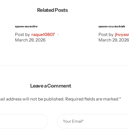
Related Posts
кракен как войти
кракен ссылка krab
Post by
raquel0807
Post by
jhvyas
March 29, 2026
March 29, 2026
Leave a Comment
il address will not be published.
Required fields are marked
*