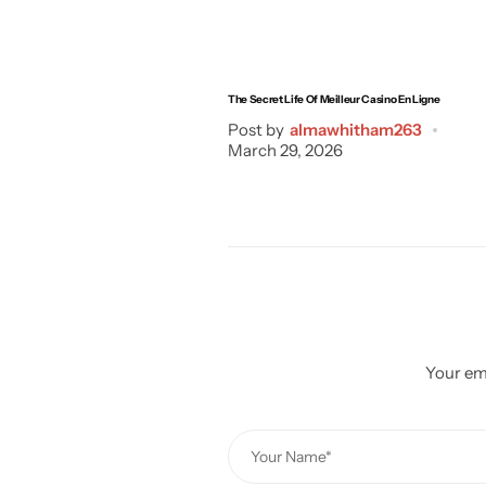
The Secret Life Of Meilleur Casino En Ligne
Post by
almawhitham263
March 29, 2026
Your ema