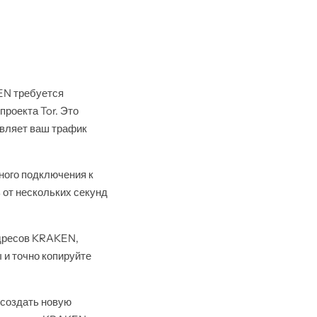
EN требуется
проекта Tor. Это
авляет ваш трафик
ного подключения к
ь от нескольких секунд
адресов KRAKEN,
ы и точно копируйте
 создать новую