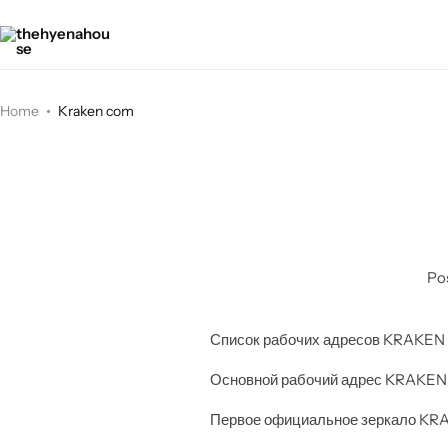
thehyenahouse
Fashion
house
Home
Kraken com
Po
Список рабочих адресов KRAKEN 
Основной рабочий адрес KRAKEN
Первое официальное зеркало KR