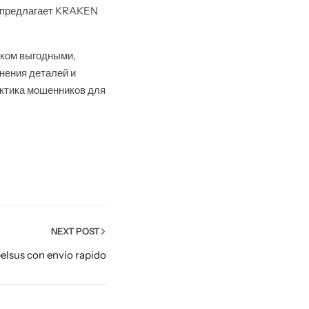
ю предлагает KRAKEN
шком выгодными,
нения деталей и
актика мошенников для
NEXT POST
elsus con envio rapido