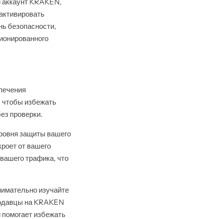
й аккаунт KRAKEN,
активировать
нь безопасности,
ционированного
печения
, чтобы избежать
ез проверки.
уровня защиты вашего
роет от вашего
вашего трафика, что
нимательно изучайте
родавцы на KRAKEN
 помогает избежать